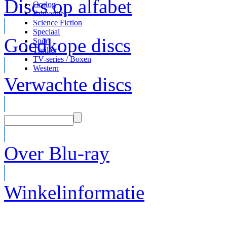
Discs op alfabet
Oorlog
Romantiek
Science Fiction
Speciaal
Goedkope discs
Sport
Thriller
TV-series / Boxen
Western
Verwachte discs
Over Blu-ray
Winkelinformatie