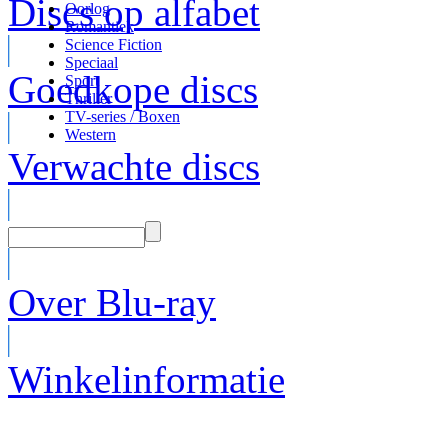
Discs op alfabet
Oorlog
Romantiek
Science Fiction
Speciaal
Goedkope discs
Sport
Thriller
TV-series / Boxen
Western
Verwachte discs
Over Blu-ray
Winkelinformatie