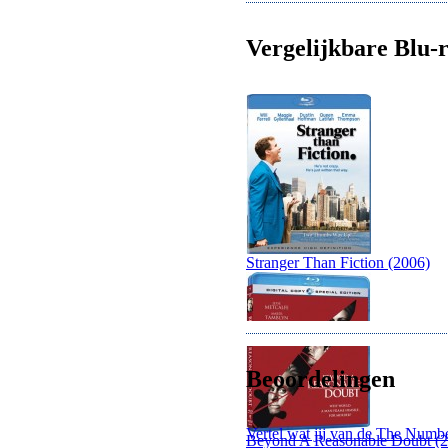
Vergelijkbare Blu-r
Stranger Than Fiction (2006)
Beoordelingen
Vertel wat jij van de The Numbe
Beyond A Reasonable Doubt (