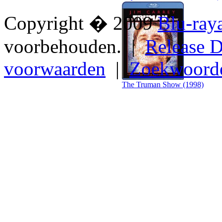
Copyright � 2009
Blu-ray
voorbehouden. |
Release D
voorwaarden
|
Zoekwoord
The Truman Show (1998)