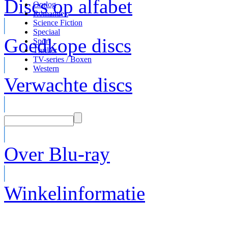
Discs op alfabet
Oorlog
Romantiek
Science Fiction
Speciaal
Goedkope discs
Sport
Thriller
TV-series / Boxen
Western
Verwachte discs
Over Blu-ray
Winkelinformatie