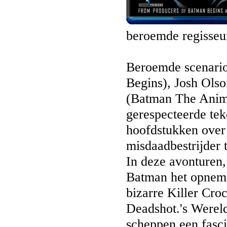
beroemde regisseu
Beroemde scenario
Begins), Josh Olso
(Batman The Anima
gerespecteerde te
hoofdstukken over
misdaadbestrijder 
In deze avonturen,
Batman het opneme
bizarre Killer Cro
Deadshot.'s Wereld
scheppen een fasc