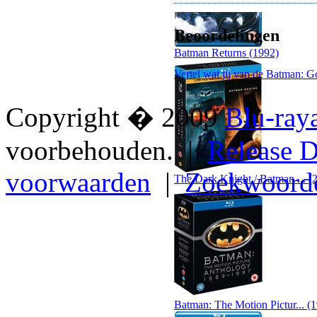
Beoordelingen
Batman Returns (1992)
Vertel wat jij van de Batman: G
Copyright � 2009
Blu-ray
voorbehouden. |
Release D
voorwaarden
|
Zoekwoord
The Dark Knight / Batman ... (
Batman: The Motion Pictur... (