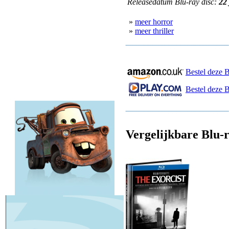
Releasedatum Blu-ray disc:
22
»
meer horror
»
meer thriller
Bestel deze 
Bestel deze B
Vergelijkbare Blu-r