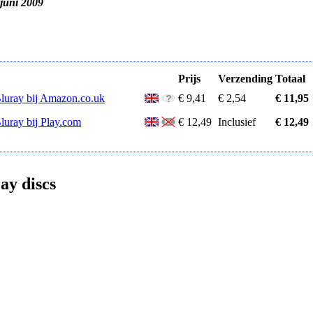
 juni 2009
Prijs
Verzending
Totaal
Bluray bij Amazon.co.uk
€ 9,41
€ 2,54
€ 11,95
luray bij Play.com
€ 12,49
Inclusief
€ 12,49
ay discs