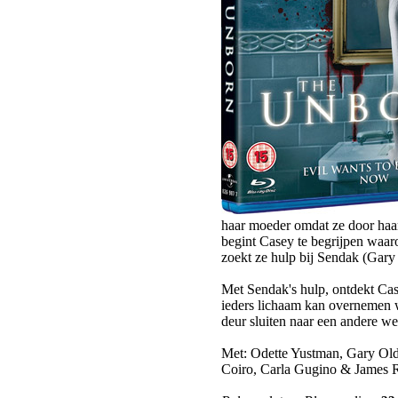
haar moeder omdat ze door haar
begint Casey te begrijpen waa
zoekt ze hulp bij Sendak (Gary
Met Sendak's hulp, ontdekt Case
ieders lichaam kan overnemen w
deur sluiten naar een andere we
Met: Odette Yustman, Gary Ol
Coiro, Carla Gugino & James 