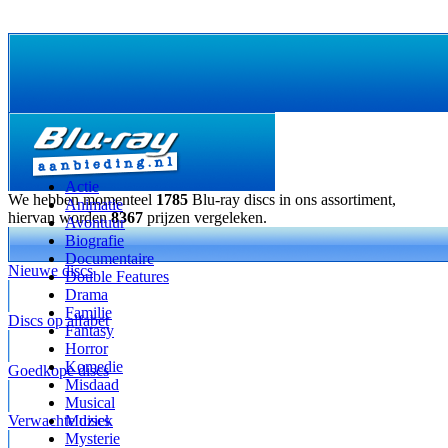
Actie
We hebben momenteel
1785
Blu-ray discs in ons assortiment,
Animatie
hiervan worden
8367
prijzen vergeleken.
Avontuur
Biografie
Documentaire
Nieuwe discs
Double Features
Drama
Familie
Discs op alfabet
Fantasy
Horror
Komedie
Goedkope discs
Misdaad
Musical
Verwachte discs
Muziek
Mysterie