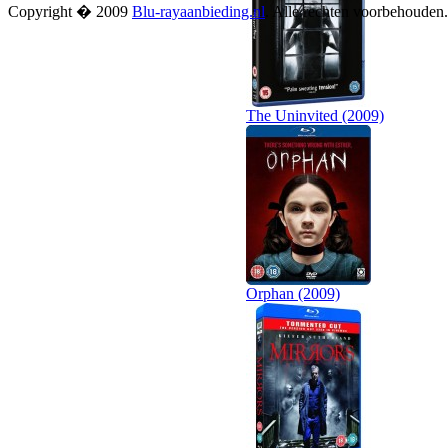
Copyright � 2009
Blu-rayaanbieding.nl
. Alle rechten voorbehouden
The Uninvited (2009)
Orphan (2009)