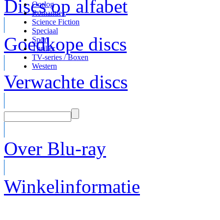
Discs op alfabet
Oorlog
Romantiek
Science Fiction
Speciaal
Goedkope discs
Sport
Thriller
TV-series / Boxen
Western
Verwachte discs
Over Blu-ray
Winkelinformatie