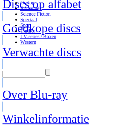
Discs op alfabet
Oorlog
Romantiek
Science Fiction
Speciaal
Goedkope discs
Sport
Thriller
TV-series / Boxen
Western
Verwachte discs
Over Blu-ray
Winkelinformatie