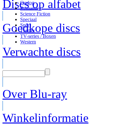
Discs op alfabet
Oorlog
Romantiek
Science Fiction
Speciaal
Goedkope discs
Sport
Thriller
TV-series / Boxen
Western
Verwachte discs
Over Blu-ray
Winkelinformatie