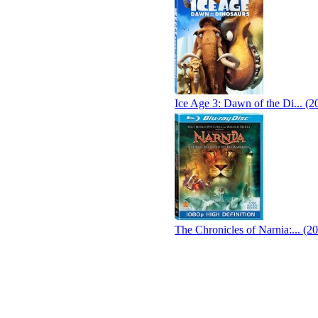
Ice Age 3: Dawn of the Di... (2
The Chronicles of Narnia:... (2