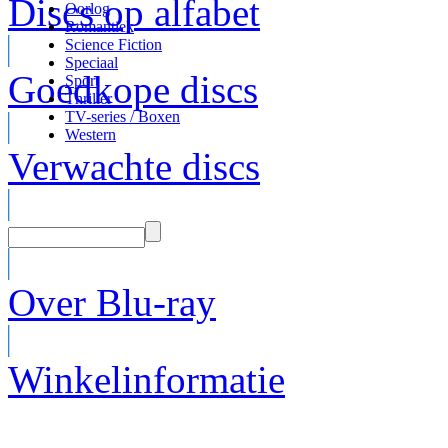
Discs op alfabet
Oorlog
Romantiek
Science Fiction
Speciaal
Goedkope discs
Sport
Thriller
TV-series / Boxen
Western
Verwachte discs
Over Blu-ray
Winkelinformatie