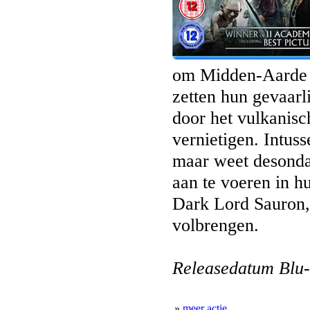
om Midden-Aarde b
zetten hun gevaarl
door het vulkanis
vernietigen. Intuss
maar weet desonda
aan te voeren in hu
Dark Lord Sauron, 
volbrengen.
Releasedatum Blu-
»
meer actie