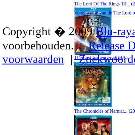
The Lord Of The Rings Tri... (
Vertel wat jij van de The Lord 
Copyright � 2009
Blu-ray
voorbehouden. |
Release D
voorwaarden
|
Zoekwoord
The Last Airbender (2010)
The Chronicles of Narnia:... (2