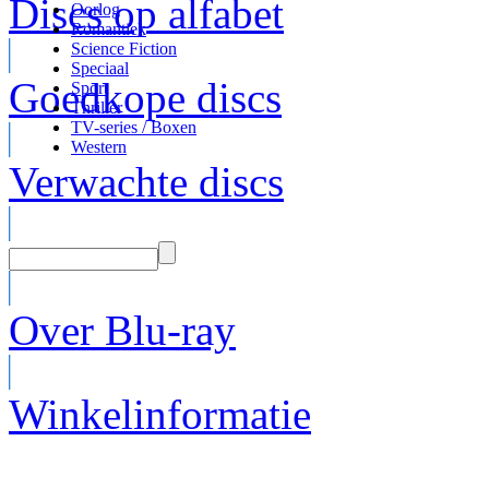
Discs op alfabet
Oorlog
Romantiek
Science Fiction
Speciaal
Goedkope discs
Sport
Thriller
TV-series / Boxen
Western
Verwachte discs
Over Blu-ray
Winkelinformatie