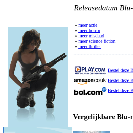
Releasedatum Blu-
»
meer actie
»
meer horror
»
meer misdaad
»
meer science fiction
»
meer thriller
Bestel deze B
Bestel deze 
Bestel deze 
Vergelijkbare Blu-r