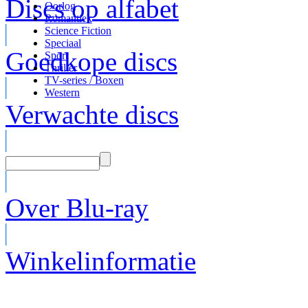
Discs op alfabet
Oorlog
Romantiek
Science Fiction
Speciaal
Goedkope discs
Sport
Thriller
TV-series / Boxen
Western
Verwachte discs
Over Blu-ray
Winkelinformatie