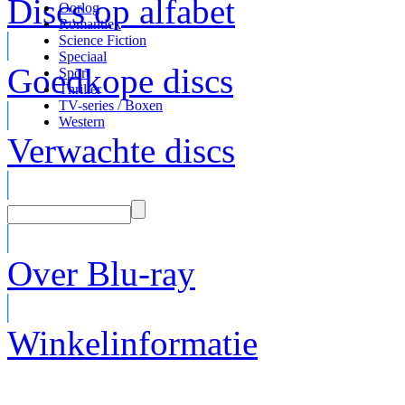
Discs op alfabet
Oorlog
Romantiek
Science Fiction
Speciaal
Goedkope discs
Sport
Thriller
TV-series / Boxen
Western
Verwachte discs
Over Blu-ray
Winkelinformatie