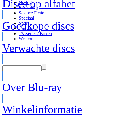
Discs op alfabet
Oorlog
Romantiek
Science Fiction
Speciaal
Goedkope discs
Sport
Thriller
TV-series / Boxen
Western
Verwachte discs
Over Blu-ray
Winkelinformatie