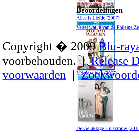
Beoordelingen
Alles Is Liefde (2007)
Vertel wat jij van de Phileine Z
Copyright � 2009
Blu-ray
voorbehouden. |
Release D
voorwaarden
|
Zoekwoord
Moordwijven (2007)
De Gelukkige Huisvrouw (201