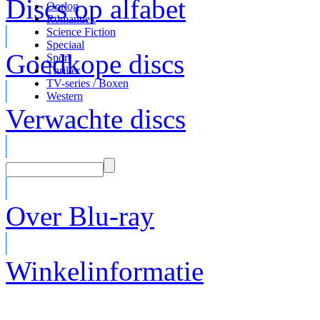
Discs op alfabet
Oorlog
Romantiek
Science Fiction
Speciaal
Goedkope discs
Sport
Thriller
TV-series / Boxen
Western
Verwachte discs
Over Blu-ray
Winkelinformatie