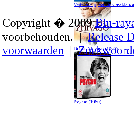
Vertel wat jij van de Casablanca
Copyright � 2009
Blu-ray
voorbehouden. |
Release D
voorwaarden
|
Zoekwoord
Doctor Zhivago (1965)
Psycho (1960)