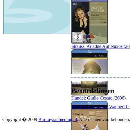
Strauss: Ariadne Auf Naxos (20
Beoordelingen
Handel: Giulio Cesare (2006)
Vertel wat jij van de Wagner: L
Copyright � 2009
Blu-rayaanbieding.nl
. Alle rechten voorbehouden