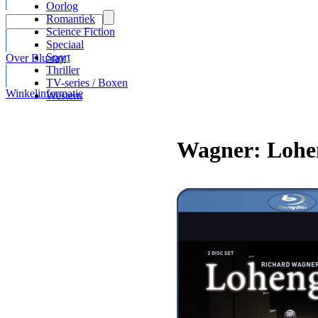
Oorlog
Romantiek
Science Fiction
Speciaal
Sport
Over Blu-ray
Thriller
TV-series / Boxen
Winkelinformatie
Western
Wagner: Lohen