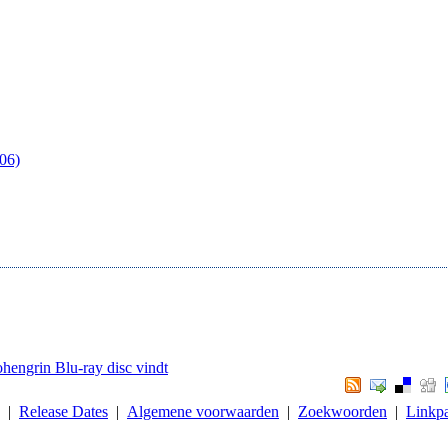
06)
ohengrin Blu-ray disc vindt
. |
Release Dates
|
Algemene voorwaarden
|
Zoekwoorden
|
Linkpa