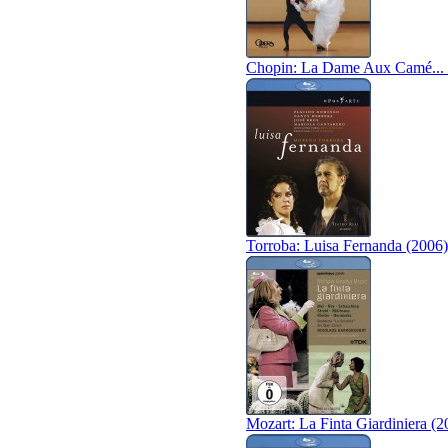
Chopin: La Dame Aux Camé... 
Torroba: Luisa Fernanda (2006)
Mozart: La Finta Giardiniera (2