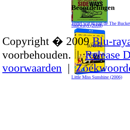
Beoordelingen
Vertel wat jij van de The Bucket
Sideways (2004)
Copyright � 2009
Blu-ray
voorbehouden. |
Release D
voorwaarden
|
Zoekwoord
Little Miss Sunshine (2006)