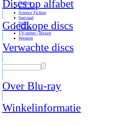
Discs op alfabet
Oorlog
Romantiek
Science Fiction
Speciaal
Goedkope discs
Sport
Thriller
TV-series / Boxen
Western
Verwachte discs
Over Blu-ray
Winkelinformatie