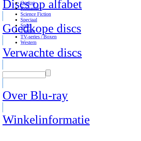
Discs op alfabet
Oorlog
Romantiek
Science Fiction
Speciaal
Goedkope discs
Sport
Thriller
TV-series / Boxen
Western
Verwachte discs
Over Blu-ray
Winkelinformatie