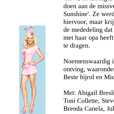
doen aan de missve
Sunshine'. Ze werd
hiervoor, maar kri
de mededeling dat 
met haar opa heef
te dragen.
Noemenswaardig is 
ontving, waarond
Beste bijrol en Mic
Met: Abigail Bresl
Toni Collette, Stev
Brenda Canela, Ju