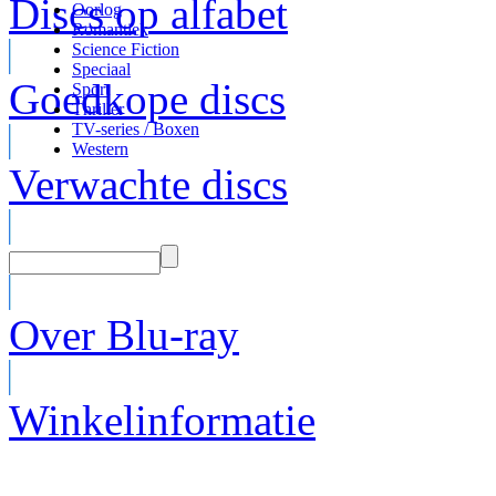
Discs op alfabet
Oorlog
Romantiek
Science Fiction
Speciaal
Goedkope discs
Sport
Thriller
TV-series / Boxen
Western
Verwachte discs
Over Blu-ray
Winkelinformatie