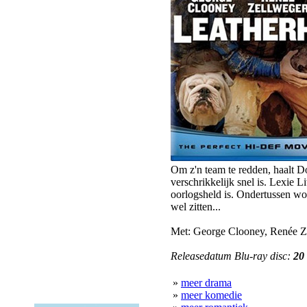
Om z'n team te redden, haalt D
verschrikkelijk snel is. Lexie L
oorlogsheld is. Ondertussen wo
wel zitten...
Met: George Clooney, Renée Ze
Releasedatum Blu-ray disc:
20
»
meer drama
»
meer komedie