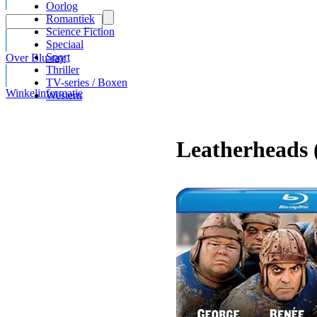
Oorlog
Romantiek
Science Fiction
Speciaal
Sport
Over Blu-ray
Thriller
TV-series / Boxen
Winkelinformatie
Western
Leatherheads 