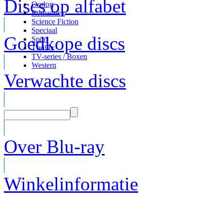
Discs op alfabet
Oorlog
Romantiek
Science Fiction
Speciaal
Goedkope discs
Sport
Thriller
TV-series / Boxen
Western
Verwachte discs
Over Blu-ray
Winkelinformatie