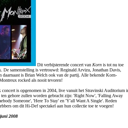
Dit verbijsterende concert van
Korn
is tot nu toe
. De samenstelling is vertrouwd: Reginald Arvizu, Jonathan Davis,
n daarnaast is Brian Welch ook van de partij. Alle bekende Korn-
Montreux rocked als nooit tevoren!
ck concert is opgenomen in 2004, live vanuit het Stravinski Auditorium i
en gehore zullen worden gebracht zijn: 'Right Now', 'Falling Away
ebody Someone', 'Here To Stay' en 'Y'all Want A Single'. Reden
ebbers om dit Hi-Def spectakel aan hun collectie toe te voegen!
 juni 2008