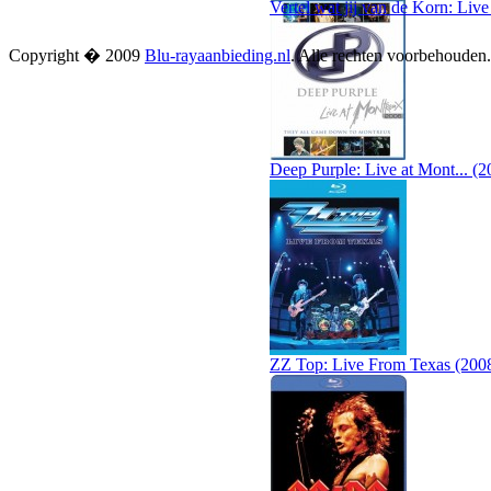
Vertel wat jij van de Korn: Liv
Copyright � 2009
Blu-rayaanbieding.nl
. Alle rechten voorbehouden
Deep Purple: Live at Mont... (2
ZZ Top: Live From Texas (200