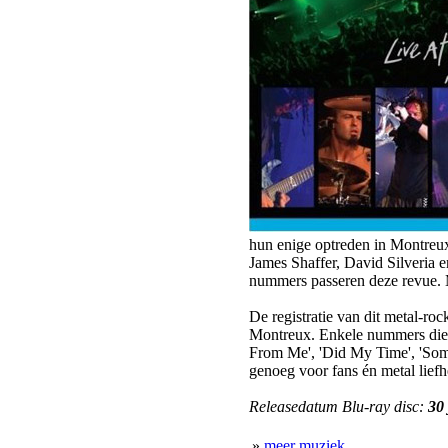
hun enige optreden in Montreux
James Shaffer, David Silveria e
nummers passeren deze revue. 
De registratie van dit metal-ro
Montreux. Enkele nummers die t
From Me', 'Did My Time', 'Som
genoeg voor fans én metal liefh
Releasedatum Blu-ray disc:
30
»
meer muziek