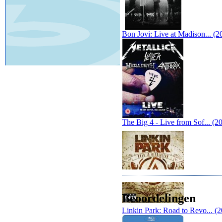
Bon Jovi: Live at Madison... (2
The Big 4 - Live from Sof... (2
Beoordelingen
Linkin Park: Road to Revo... (