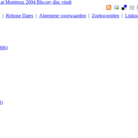
e at Montreux 2004 Blu-ray disc vindt
. |
Release Dates
|
Algemene voorwaarden
|
Zoekwoorden
|
Linkpa
006)
8)