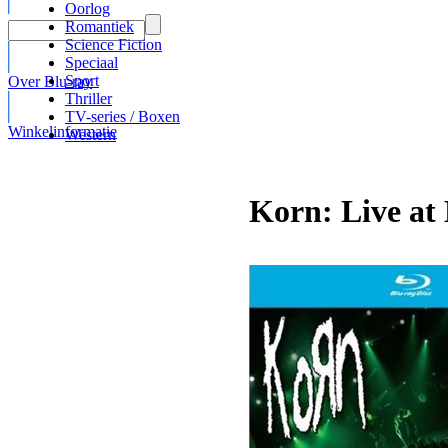
Oorlog
Romantiek
Science Fiction
Speciaal
Sport
Over Blu-ray
Thriller
TV-series / Boxen
Winkelinformatie
Western
Korn: Live at