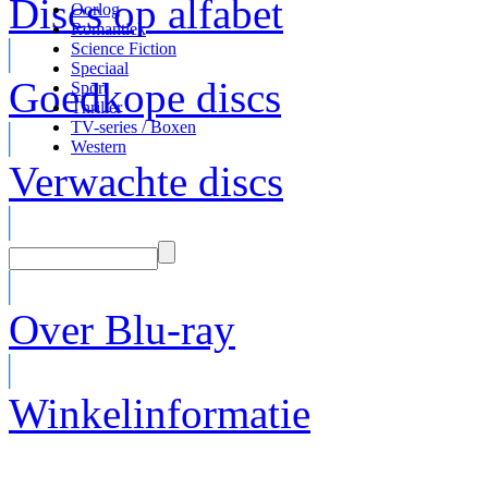
Discs op alfabet
Oorlog
Romantiek
Science Fiction
Speciaal
Goedkope discs
Sport
Thriller
TV-series / Boxen
Western
Verwachte discs
Over Blu-ray
Winkelinformatie