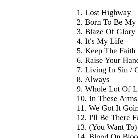
1. Lost Highway
2. Born To Be My
3. Blaze Of Glory
4. It's My Life
5. Keep The Faith
6. Raise Your Han
7. Living In Sin /
8. Always
9. Whole Lot Of L
10. In These Arms
11. We Got It Goi
12. I'll Be There 
13. (You Want To
14. Blood On Blo