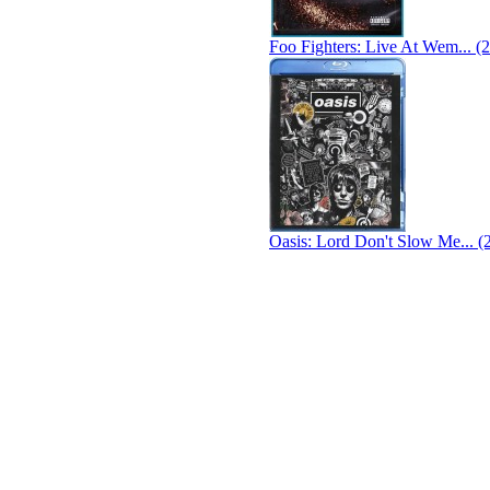
Foo Fighters: Live At Wem... (
Oasis: Lord Don't Slow Me... (