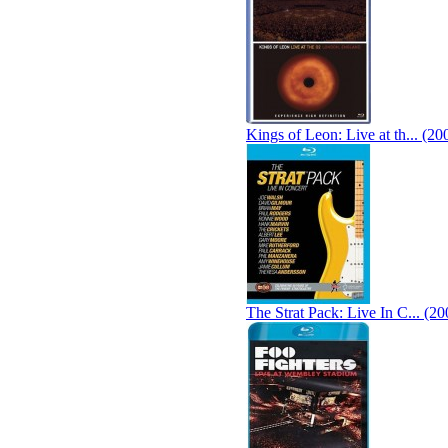
Kings of Leon: Live at th... (20
The Strat Pack: Live In C... (20