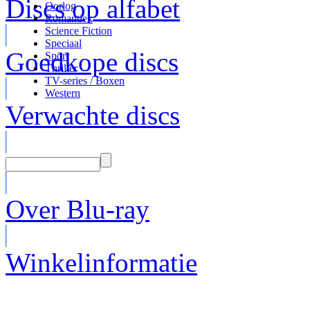
Discs op alfabet
Oorlog
Romantiek
Science Fiction
Speciaal
Goedkope discs
Sport
Thriller
TV-series / Boxen
Western
Verwachte discs
Over Blu-ray
Winkelinformatie