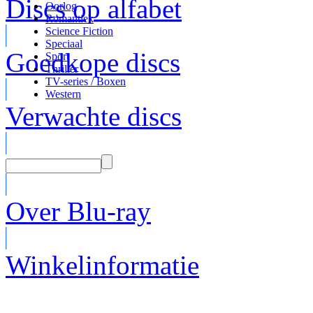
Discs op alfabet
Oorlog
Romantiek
Science Fiction
Speciaal
Goedkope discs
Sport
Thriller
TV-series / Boxen
Western
Verwachte discs
Over Blu-ray
Winkelinformatie