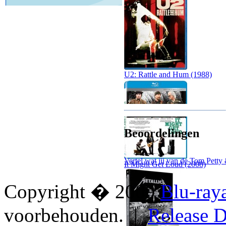
U2: Rattle and Hum (1988)
Beoordelingen
Vertel wat jij van de Tom Pett
It Might Get Loud (2008)
Copyright � 2009
Blu-ray
voorbehouden. |
Release D