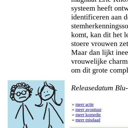
systeem heeft ont
identificeren aan
stemherkenningsso
komt, kan dit het 
stoere vrouwen zett
Maar dan lijkt ine
vrouwelijke charme
om dit grote complo
Releasedatum Blu-
»
meer actie
»
meer avontuur
»
meer komedie
»
meer misdaad