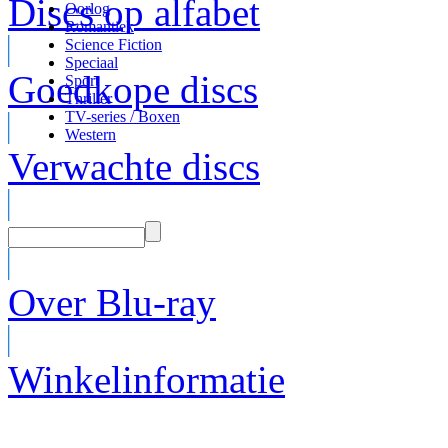
Discs op alfabet
Oorlog
Romantiek
Science Fiction
Speciaal
Goedkope discs
Sport
Thriller
TV-series / Boxen
Western
Verwachte discs
Over Blu-ray
Winkelinformatie