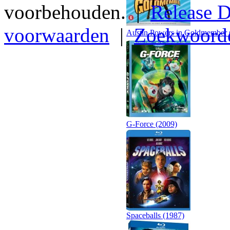
voorbehouden. |
Release D
voorwaarden
|
Zoekwoord
Austin Powers in Goldmember 
G-Force (2009)
Spaceballs (1987)