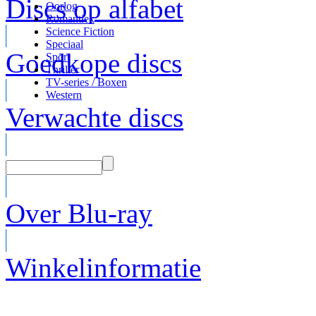
Discs op alfabet
Oorlog
Romantiek
Science Fiction
Speciaal
Goedkope discs
Sport
Thriller
TV-series / Boxen
Western
Verwachte discs
Over Blu-ray
Winkelinformatie