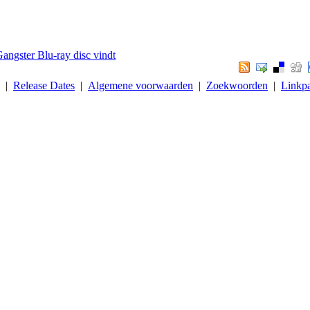
Gangster Blu-ray disc vindt
. |
Release Dates
|
Algemene voorwaarden
|
Zoekwoorden
|
Linkpa