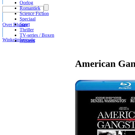
Oorlog
Romantiek
Science Fiction
Speciaal
Sport
Over Blu-ray
Thriller
TV-series / Boxen
Winkelinformatie
Western
American Gang