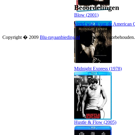
Beoordelingen
Blow (2001)
Vertel wat jij van de American 
Copyright � 2009
Blu-rayaanbieding.nl
. Alle rechten voorbehouden
Midnight Express (1978)
Hustle & Flow (2005)