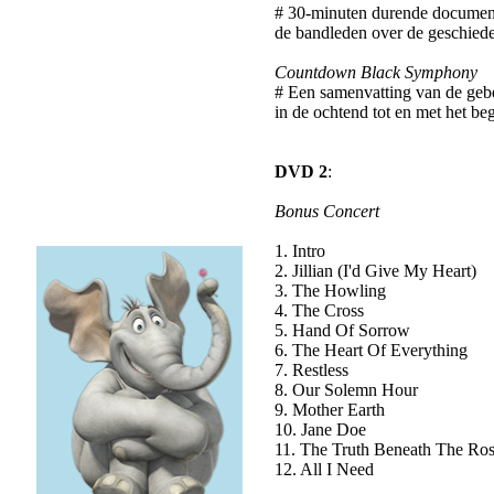
# 30-minuten durende documenta
de bandleden over de geschied
Countdown Black Symphony
# Een samenvatting van de geb
in de ochtend tot en met het be
DVD 2
:
Bonus Concert
1. Intro
2. Jillian (I'd Give My Heart)
3. The Howling
4. The Cross
5. Hand Of Sorrow
6. The Heart Of Everything
7. Restless
8. Our Solemn Hour
9. Mother Earth
10. Jane Doe
11. The Truth Beneath The Ro
12. All I Need