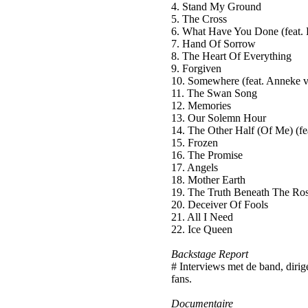
4. Stand My Ground
5. The Cross
6. What Have You Done (feat. 
7. Hand Of Sorrow
8. The Heart Of Everything
9. Forgiven
10. Somewhere (feat. Anneke v
11. The Swan Song
12. Memories
13. Our Solemn Hour
14. The Other Half (Of Me) (f
15. Frozen
16. The Promise
17. Angels
18. Mother Earth
19. The Truth Beneath The Ro
20. Deceiver Of Fools
21. All I Need
22. Ice Queen
Backstage Report
# Interviews met de band, dirig
fans.
Documentaire