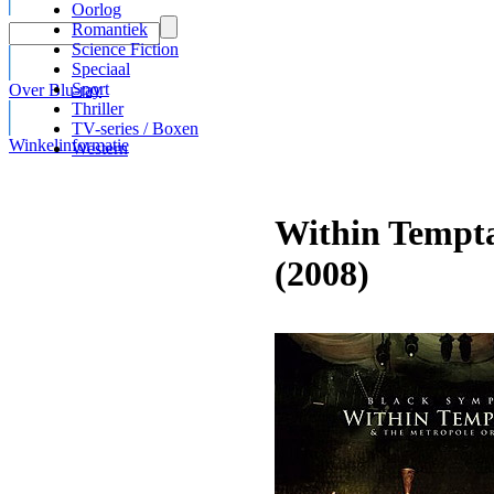
Oorlog
Romantiek
Science Fiction
Speciaal
Sport
Over Blu-ray
Thriller
TV-series / Boxen
Winkelinformatie
Western
Within Tempt
(2008)