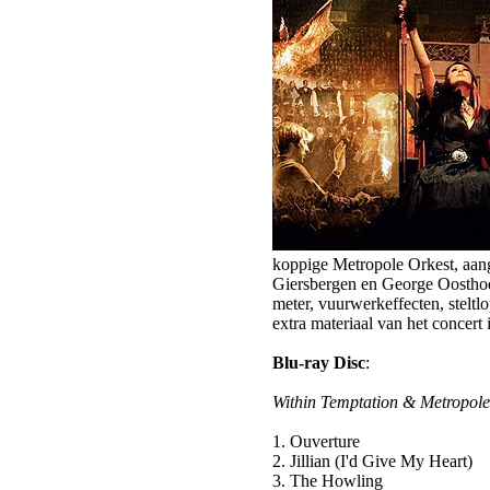
koppige Metropole Orkest, aang
Giersbergen en George Oostho
meter, vuurwerkeffecten, steltlo
extra materiaal van het concer
Blu-ray Disc
:
Within Temptation & Metropole
1. Ouverture
2. Jillian (I'd Give My Heart)
3. The Howling