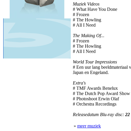
Muziek Videos
# What Have You Done
# Frozen
# The Howling
# All I Need
The Making Of...
# Frozen
# The Howling
# All I Need
World Tour Impressions
# Een uur lang beeldmateriaal 
Japan en Engeland.
Extra's
# TMF Awards Benelux
# The Dutch Pop Award Show
# Photoshoot Erwin Olaf
# Orchestra Recordings
Releasedatum Blu-ray disc:
22
»
meer muziek