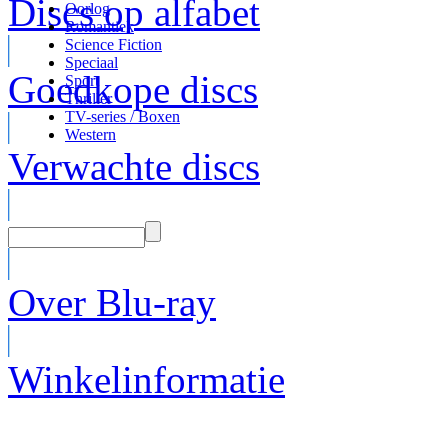
Discs op alfabet
Oorlog
Romantiek
Science Fiction
Speciaal
Goedkope discs
Sport
Thriller
TV-series / Boxen
Western
Verwachte discs
Over Blu-ray
Winkelinformatie