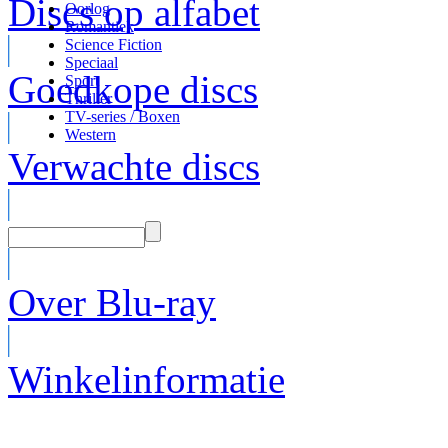
Discs op alfabet
Oorlog
Romantiek
Science Fiction
Speciaal
Goedkope discs
Sport
Thriller
TV-series / Boxen
Western
Verwachte discs
Over Blu-ray
Winkelinformatie