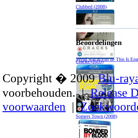
Clubbed (2008)
Beoordelingen
Vertel wat jij van de This Is En
Cracks (2009)
Copyright � 2009
Blu-ray
voorbehouden. |
Release D
voorwaarden
|
Zoekwoord
Somers Town (2008)