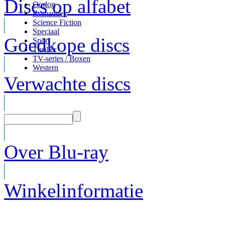
Discs op alfabet
Oorlog
Romantiek
Science Fiction
Speciaal
Goedkope discs
Sport
Thriller
TV-series / Boxen
Western
Verwachte discs
Over Blu-ray
Winkelinformatie