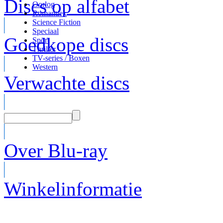
Discs op alfabet
Oorlog
Romantiek
Science Fiction
Speciaal
Goedkope discs
Sport
Thriller
TV-series / Boxen
Western
Verwachte discs
Over Blu-ray
Winkelinformatie