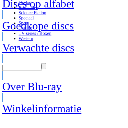
Discs op alfabet
Oorlog
Romantiek
Science Fiction
Speciaal
Goedkope discs
Sport
Thriller
TV-series / Boxen
Western
Verwachte discs
Over Blu-ray
Winkelinformatie