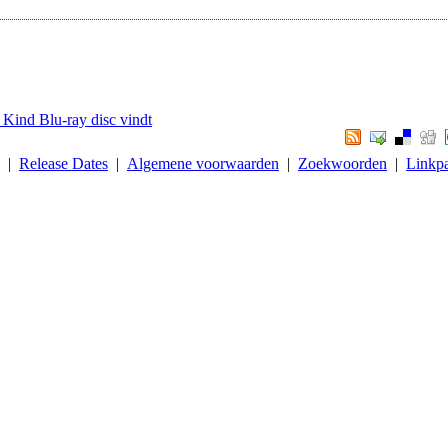
h Kind Blu-ray disc vindt
. |
Release Dates
|
Algemene voorwaarden
|
Zoekwoorden
|
Linkpa