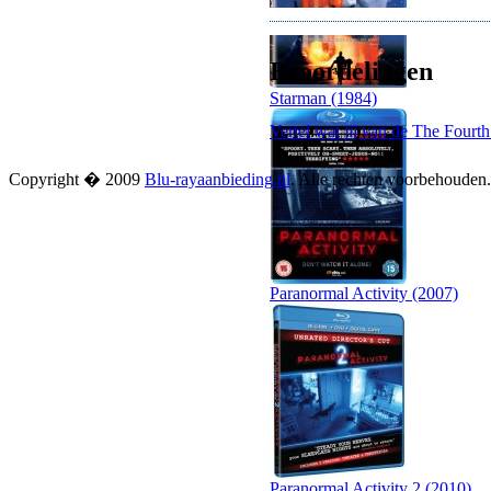
Beoordelingen
Starman (1984)
Vertel wat jij van de The Fourt
Copyright � 2009
Blu-rayaanbieding.nl
. Alle rechten voorbehouden
Paranormal Activity (2007)
Paranormal Activity 2 (2010)