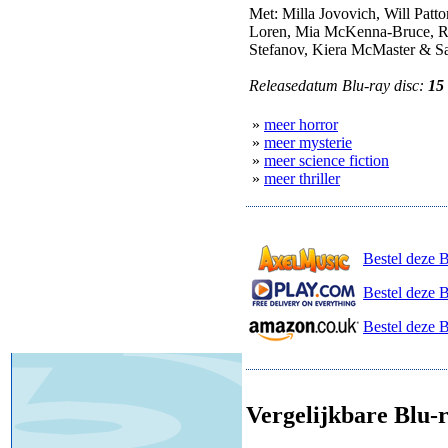
Met: Milla Jovovich, Will Patt
Loren, Mia McKenna-Bruce, Ra
Stefanov, Kiera McMaster & S
Releasedatum Blu-ray disc:
15
»
meer horror
»
meer mysterie
»
meer science fiction
»
meer thriller
Bestel deze 
Bestel deze B
Bestel deze 
Vergelijkbare Blu-r