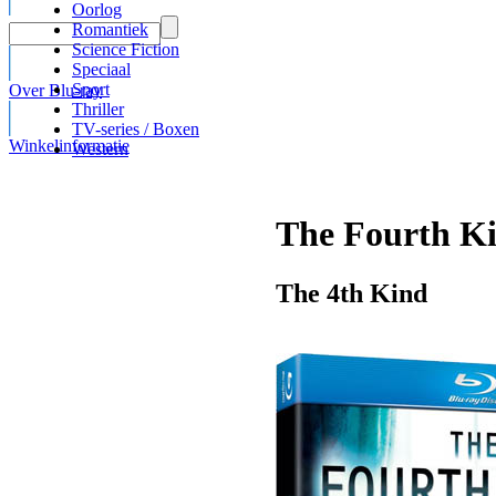
Oorlog
Romantiek
Science Fiction
Speciaal
Sport
Over Blu-ray
Thriller
TV-series / Boxen
Winkelinformatie
Western
The Fourth Ki
The 4th Kind