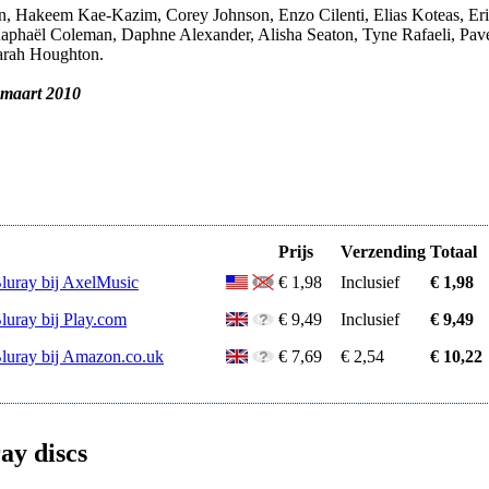
on, Hakeem Kae-Kazim, Corey Johnson, Enzo Cilenti, Elias Koteas, Er
phaël Coleman, Daphne Alexander, Alisha Seaton, Tyne Rafaeli, Pav
arah Houghton.
 maart 2010
Prijs
Verzending
Totaal
Bluray bij AxelMusic
€ 1,98
Inclusief
€ 1,98
luray bij Play.com
€ 9,49
Inclusief
€ 9,49
Bluray bij Amazon.co.uk
€ 7,69
€ 2,54
€ 10,22
ay discs