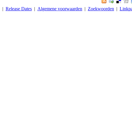
. |
Release Dates
|
Algemene voorwaarden
|
Zoekwoorden
|
Linkpa