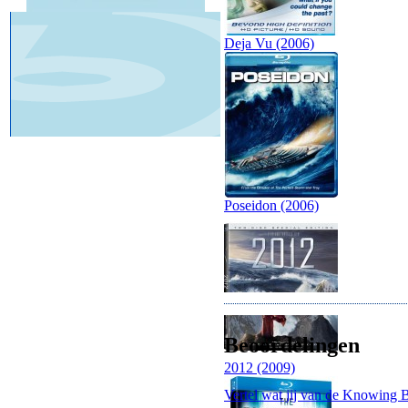
Deja Vu (2006)
Poseidon (2006)
Beoordelingen
2012 (2009)
Vertel wat jij van de Knowing B