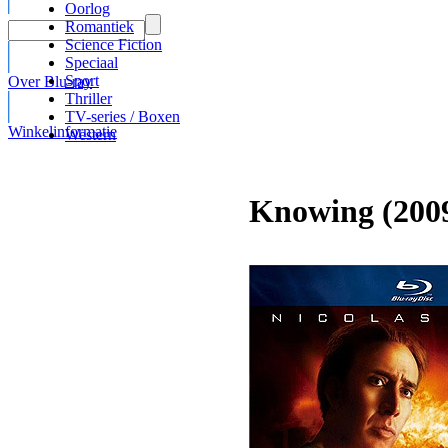
Oorlog
Romantiek
Science Fiction
Speciaal
Sport
Over Blu-ray
Thriller
TV-series / Boxen
Winkelinformatie
Western
Knowing (200