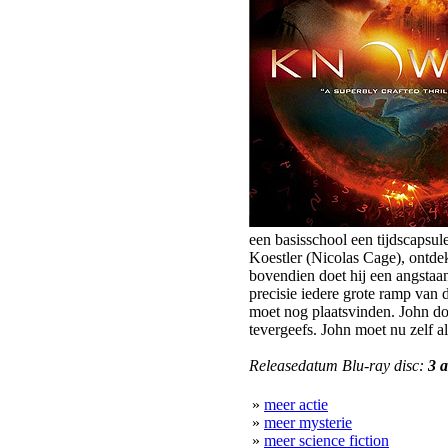
een basisschool een tijdscapsule
Koestler (Nicolas Cage), ontde
bovendien doet hij een angstaa
precisie iedere grote ramp van 
moet nog plaatsvinden. John do
tevergeefs. John moet nu zelf a
Releasedatum Blu-ray disc:
3 
»
meer actie
»
meer mysterie
»
meer science fiction