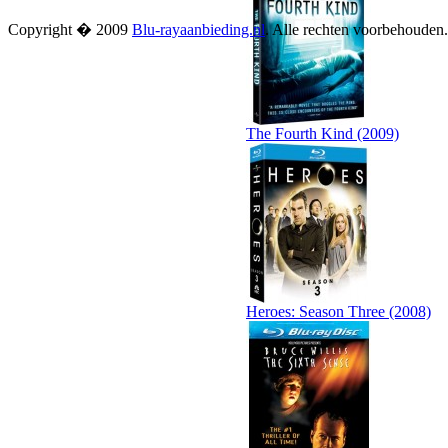
Copyright � 2009
Blu-rayaanbieding.nl
. Alle rechten voorbehouden
The Fourth Kind (2009)
Heroes: Season Three (2008)