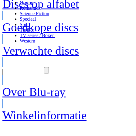
Discs op alfabet
Oorlog
Romantiek
Science Fiction
Speciaal
Goedkope discs
Sport
Thriller
TV-series / Boxen
Western
Verwachte discs
Over Blu-ray
Winkelinformatie