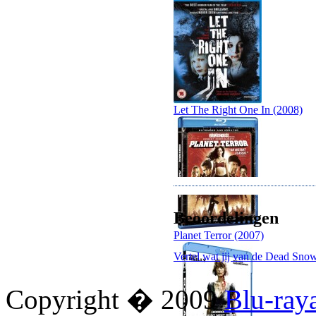
Let The Right One In (2008)
Beoordelingen
Planet Terror (2007)
Vertel wat jij van de Dead Snow
Copyright � 2009
Blu-ray