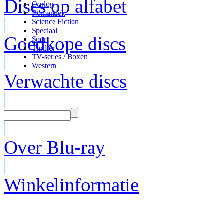
Discs op alfabet
Oorlog
Romantiek
Science Fiction
Speciaal
Goedkope discs
Sport
Thriller
TV-series / Boxen
Western
Verwachte discs
Over Blu-ray
Winkelinformatie