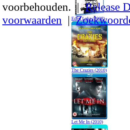
voorbehouden. |
Release D
voorwaarden
|
Zoekwoord
Eden Lake (2008)
The Crazies (2010)
Let Me In (2010)