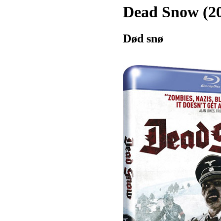
Dead Snow (2
Død snø