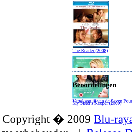
The Reader (2008)
Beoordelingen
Vertel wat jij van de Seven Pou
My Sister's Keeper (2009)
Copyright � 2009
Blu-ray