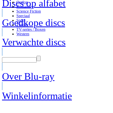
Discs op alfabet
Oorlog
Romantiek
Science Fiction
Speciaal
Goedkope discs
Sport
Thriller
TV-series / Boxen
Western
Verwachte discs
Over Blu-ray
Winkelinformatie