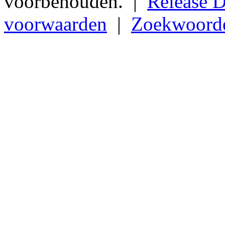
voorbehouden. |
Release D
voorwaarden
|
Zoekwoord