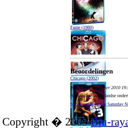
Fame (1980)
Beoordelingen
Chicago (2002)
Sander
12 november 2010 19:
Amazon met nederlandse onderti
Vertel wat jij van de Saturday N
Copyright � 2009
Blu-ray