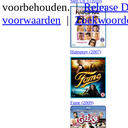
Step Up 3 (2010)
voorbehouden. |
Release D
voorwaarden
|
Zoekwoord
Hairspray (2007)
Fame (2009)