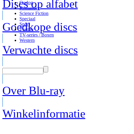
Discs op alfabet
Oorlog
Romantiek
Science Fiction
Speciaal
Goedkope discs
Sport
Thriller
TV-series / Boxen
Western
Verwachte discs
Over Blu-ray
Winkelinformatie