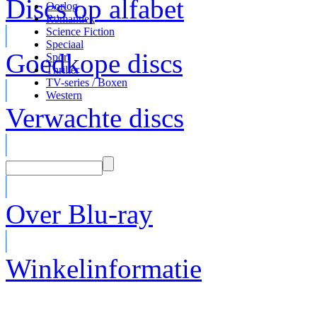
Discs op alfabet
Oorlog
Romantiek
Science Fiction
Speciaal
Goedkope discs
Sport
Thriller
TV-series / Boxen
Western
Verwachte discs
Over Blu-ray
Winkelinformatie