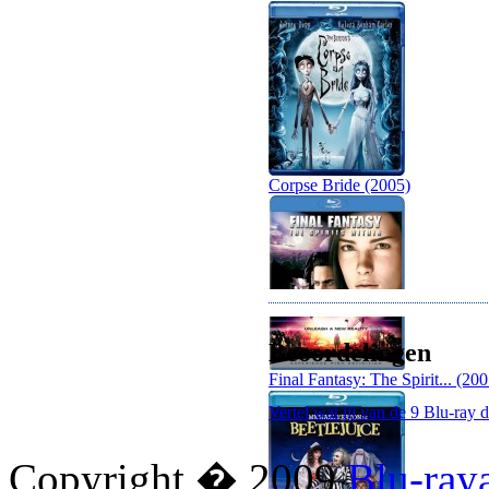
Corpse Bride (2005)
Beoordelingen
Final Fantasy: The Spirit... (200
Vertel wat jij van de 9 Blu-ray d
Copyright � 2009
Blu-ray