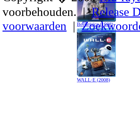
voorbehouden. |
Release D
voorwaarden
|
Zoekwoord
Beetlejuice (1988)
WALL·E (2008)