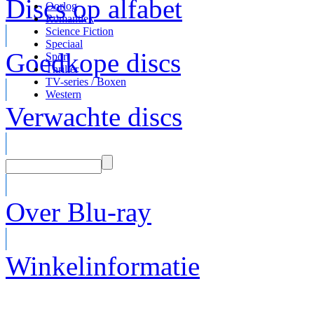
Discs op alfabet
Oorlog
Romantiek
Science Fiction
Speciaal
Goedkope discs
Sport
Thriller
TV-series / Boxen
Western
Verwachte discs
Over Blu-ray
Winkelinformatie