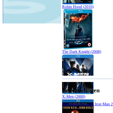
Robin Hood (2010)
The Dark Knight (2008)
Beoordelingen
X-Men (2000)
Vertel wat jij van de Iron Man 2