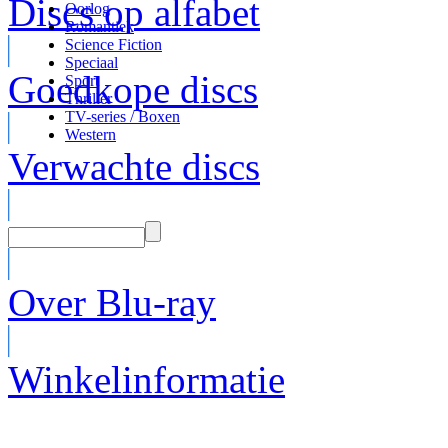
Discs op alfabet
Oorlog
Romantiek
Science Fiction
Speciaal
Goedkope discs
Sport
Thriller
TV-series / Boxen
Western
Verwachte discs
Over Blu-ray
Winkelinformatie