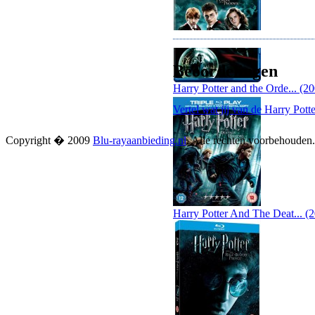
Beoordelingen
Harry Potter and the Orde... (2
Vertel wat jij van de Harry Pott
Copyright � 2009
Blu-rayaanbieding.nl
. Alle rechten voorbehouden
Harry Potter And The Deat... (