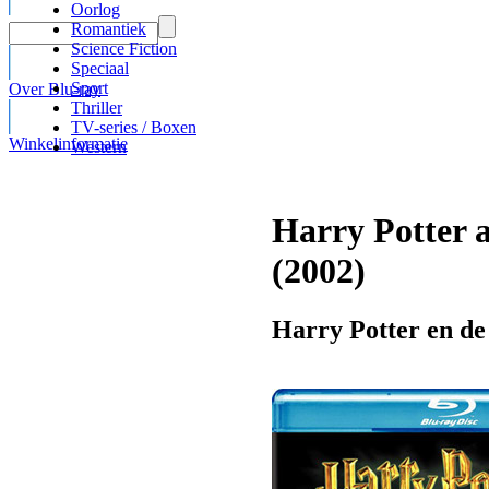
Oorlog
Romantiek
Science Fiction
Speciaal
Sport
Over Blu-ray
Thriller
TV-series / Boxen
Winkelinformatie
Western
Harry Potter 
(2002)
Harry Potter en d