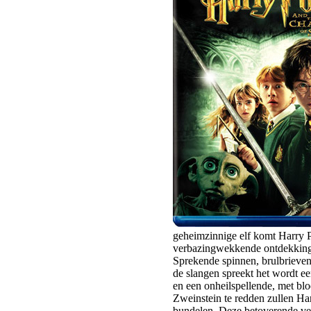
geheimzinnige elf komt Harry P
verbazingwekkende ontdekkings
Sprekende spinnen, brulbrieven e
de slangen spreekt het wordt e
en een onheilspellende, met b
Zweinstein te redden zullen H
bundelen. Deze betoverende ver