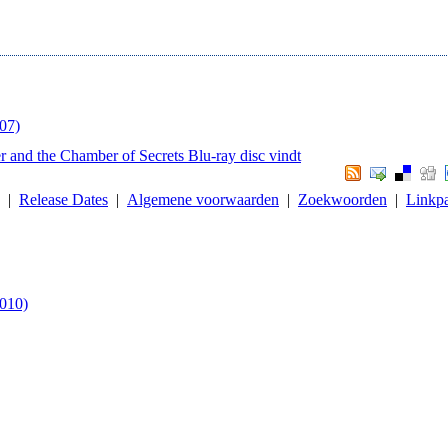
007)
er and the Chamber of Secrets Blu-ray disc vindt
. |
Release Dates
|
Algemene voorwaarden
|
Zoekwoorden
|
Linkpa
2010)