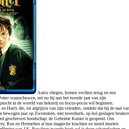
Autos vliegen, bomen vechten terug en een
otter waarschuwen, net nu hij aan het tweede jaar van zijn
tocht in de wereld van hekserij en hocus-pocus wil beginnen.
n Harry die, tot afgrijzen van zijn vrienden, ontdekt dat hij de taal va
en bewogen jaar op Zweinstein, met toverduels, op hol geslagen beuker
loed geschreven boodschap: de Geheime Kamer is geopend. Om
arry, Ron en Hermelien al hun magische krachten en moed moeten
filming van J.K. Rowlings tweede boek zal je doen schaterlachen en