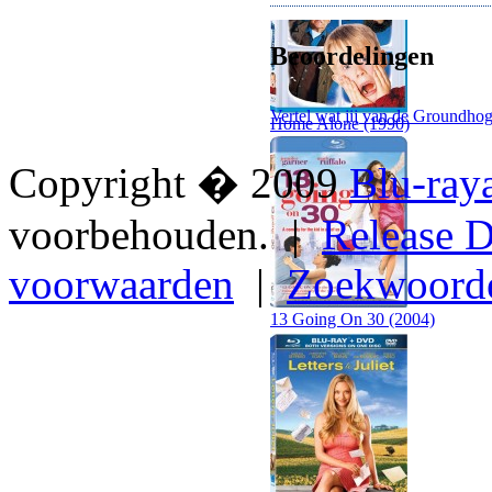
Beoordelingen
Vertel wat jij van de Groundhog
Home Alone (1990)
Copyright � 2009
Blu-ray
voorbehouden. |
Release D
voorwaarden
|
Zoekwoord
13 Going On 30 (2004)