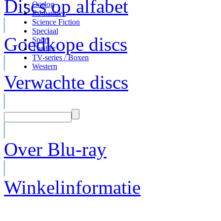
Discs op alfabet
Oorlog
Romantiek
Science Fiction
Speciaal
Goedkope discs
Sport
Thriller
TV-series / Boxen
Western
Verwachte discs
Over Blu-ray
Winkelinformatie