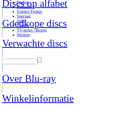
Discs op alfabet
Oorlog
Romantiek
Science Fiction
Speciaal
Goedkope discs
Sport
Thriller
TV-series / Boxen
Western
Verwachte discs
Over Blu-ray
Winkelinformatie