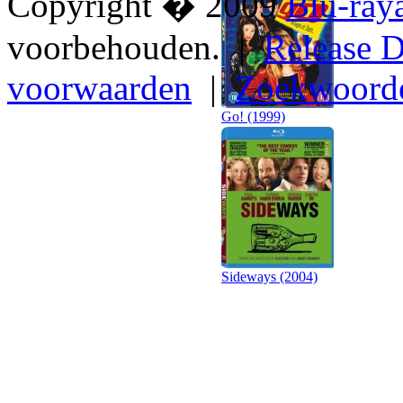
Copyright � 2009
Blu-ray
voorbehouden. |
Release D
voorwaarden
|
Zoekwoord
Go! (1999)
Sideways (2004)