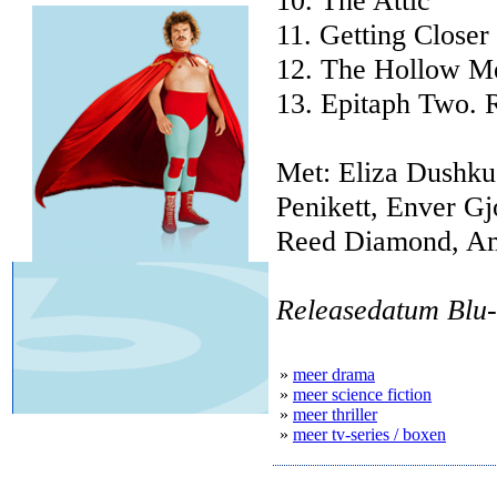
10. The Attic
11. Getting Closer
12. The Hollow M
13. Epitaph Two. 
Met: Eliza Dushku
Penikett, Enver G
Reed Diamond, Am
Releasedatum Blu-
»
meer drama
»
meer science fiction
»
meer thriller
»
meer tv-series / boxen