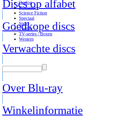
Discs op alfabet
Oorlog
Romantiek
Science Fiction
Speciaal
Goedkope discs
Sport
Thriller
TV-series / Boxen
Western
Verwachte discs
Over Blu-ray
Winkelinformatie