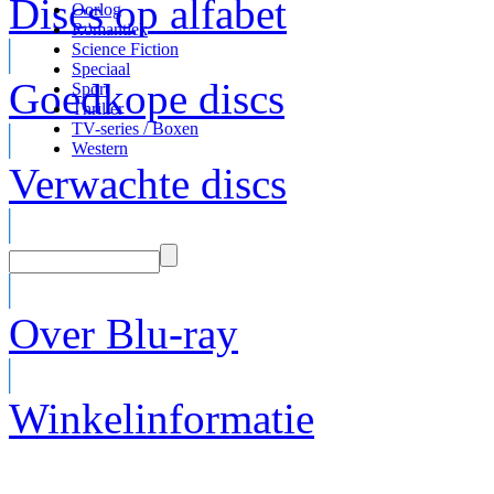
Discs op alfabet
Oorlog
Romantiek
Science Fiction
Speciaal
Goedkope discs
Sport
Thriller
TV-series / Boxen
Western
Verwachte discs
Over Blu-ray
Winkelinformatie