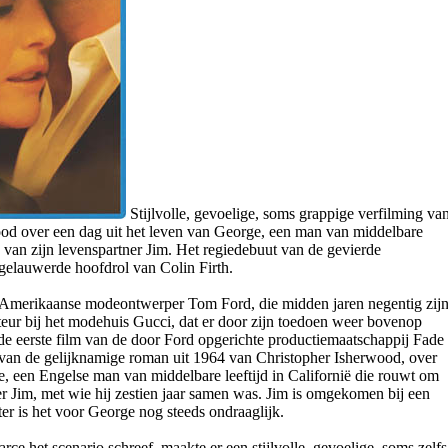
Stijlvolle, gevoelige, soms grappige verfilming va
od over een dag uit het leven van George, een man van middelbare
es van zijn levenspartner Jim. Het regiedebuut van de gevierde
lauwerde hoofdrol van Colin Firth.
 Amerikaanse modeontwerper Tom Ford, die midden jaren negentig zij
cteur bij het modehuis Gucci, dat er door zijn toedoen weer bovenop
e eerste film van de door Ford opgerichte productiemaatschappij Fade
g van de gelijknamige roman uit 1964 van Christopher Isherwood, over
e, een Engelse man van middelbare leeftijd in Californië die rouwt om
ner Jim, met wie hij zestien jaar samen was. Jim is omgekomen bij een
er is het voor George nog steeds ondraaglijk.
ce het scenario schreef, maakte er een stijlvolle, gevoelige, soms zelfs