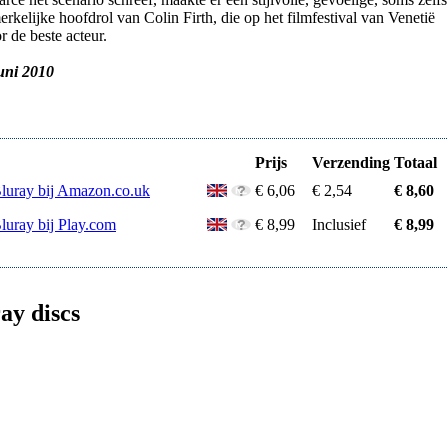
rkelijke hoofdrol van Colin Firth, die op het filmfestival van Venetië
 de beste acteur.
juni 2010
Prijs
Verzending
Totaal
Bluray bij Amazon.co.uk
€ 6,06
€ 2,54
€ 8,60
luray bij Play.com
€ 8,99
Inclusief
€ 8,99
ay discs