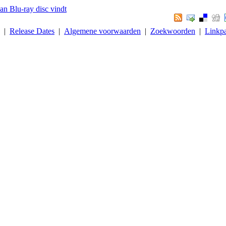
an Blu-ray disc vindt
. |
Release Dates
|
Algemene voorwaarden
|
Zoekwoorden
|
Linkpa