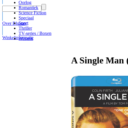
Oorlog
Romantiek
Science Fiction
Speciaal
Sport
Over Blu-ray
Thriller
TV-series / Boxen
Winkelinformatie
Western
A Single Man 