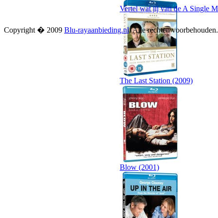
Vertel wat jij van de A Single M
Copyright � 2009
Blu-rayaanbieding.nl
. Alle rechten voorbehouden
The Last Station (2009)
Blow (2001)