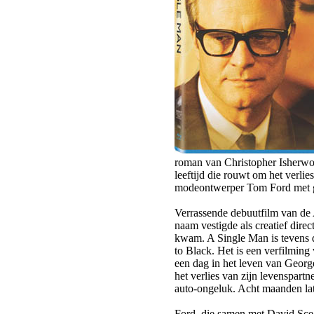
roman van Christopher Isherwo
leeftijd die rouwt om het verli
modeontwerper Tom Ford met ge
Verrassende debuutfilm van de
naam vestigde als creatief dire
kwam. A Single Man is tevens d
to Black. Het is een verfilmin
een dag in het leven van Georg
het verlies van zijn levenspart
auto-ongeluk. Acht maanden lat
Ford, die samen met David Scear