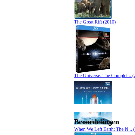
The Great Rift (2010)
The Universe: The Complet... (
Beoordelingen
When We Left Earth: The N... 