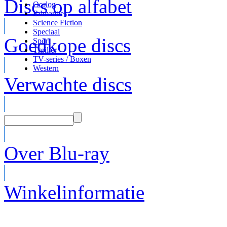
Discs op alfabet
Oorlog
Romantiek
Science Fiction
Speciaal
Goedkope discs
Sport
Thriller
TV-series / Boxen
Western
Verwachte discs
Over Blu-ray
Winkelinformatie