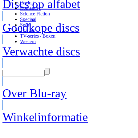
Discs op alfabet
Oorlog
Romantiek
Science Fiction
Speciaal
Goedkope discs
Sport
Thriller
TV-series / Boxen
Western
Verwachte discs
Over Blu-ray
Winkelinformatie