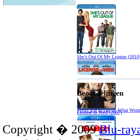
She's Out Of My League (2010
Beoordelingen
Vertel wat jij van de What Wom
License to Wed (2007)
Copyright � 2009
Blu-ray