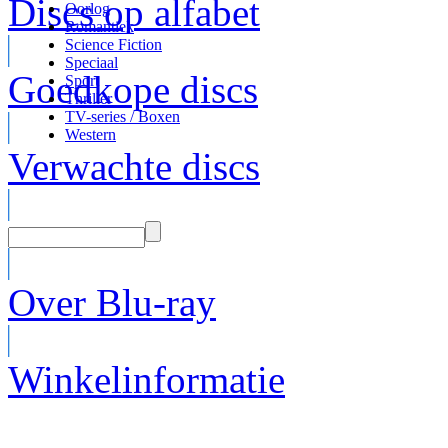
Discs op alfabet
Oorlog
Romantiek
Science Fiction
Speciaal
Goedkope discs
Sport
Thriller
TV-series / Boxen
Western
Verwachte discs
Over Blu-ray
Winkelinformatie